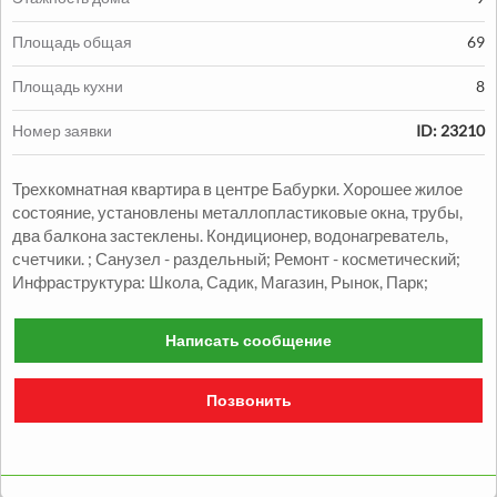
Площадь общая
69
Площадь кухни
8
Продажа:
Номер заявки
ID: 23210
1330000
грн.
Трехкомнатная квартира в центре Бабурки. Хорошее жилое
Продажа Квартиры
состояние, установлены металлопластиковые окна, трубы,
два балкона застеклены. Кондиционер, водонагреватель,
2
2
комн.
48
м
Александровский р-н
счетчики. ; Санузел - раздельный; Ремонт - косметический;
Инфраструктура: Школа, Садик, Магазин, Рынок, Парк;
Написать сообщение
Позвонить
Продажа:
1050000
грн.