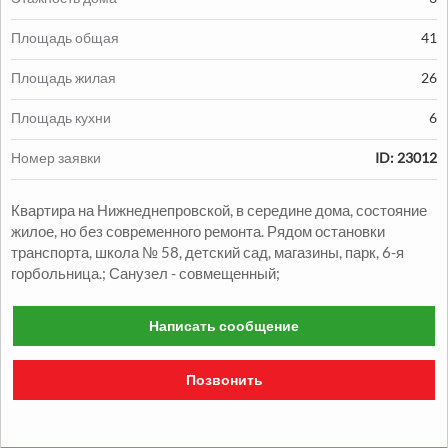
Площадь общая
41
Площадь жилая
26
Продажа:
Площадь кухни
6
1330000
грн.
Номер заявки
ID: 23012
Продажа Квартиры
Квартира на Нижнеднепровской, в середине дома, состояние
2
2
комн.
48
м
Александровский р-н
жилое, но без современного ремонта. Рядом остановки
транспорта, школа № 58, детский сад, магазины, парк, 6-я
горбольница.; Санузел - совмещенный;
Написать сообщение
Позвонить
Продажа:
1050000
грн.