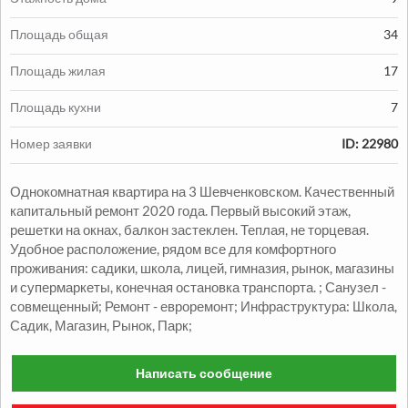
Площадь общая
34
Площадь жилая
17
Продажа:
Площадь кухни
7
1330000
грн.
Номер заявки
ID: 22980
Продажа Квартиры
Однокомнатная квартира на 3 Шевченковском. Качественный
2
2
комн.
48
м
Александровский р-н
капитальный ремонт 2020 года. Первый высокий этаж,
решетки на окнах, балкон застеклен. Теплая, не торцевая.
Удобное расположение, рядом все для комфортного
проживания: садики, школа, лицей, гимназия, рынок, магазины
и супермаркеты, конечная остановка транспорта. ; Санузел -
совмещенный; Ремонт - евроремонт; Инфраструктура: Школа,
Садик, Магазин, Рынок, Парк;
Написать сообщение
Продажа:
1050000
грн.