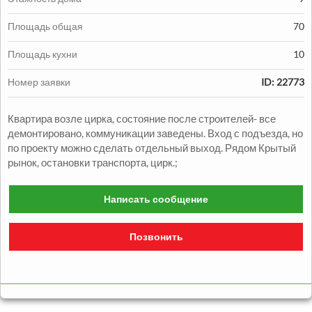
Площадь общая
70
Площадь кухни
10
Продажа:
Номер заявки
ID: 22773
1330000
грн.
Квартира возле цирка, состояние после строителей- все
Продажа Квартиры
демонтировано, коммуникации заведены. Вход с подъезда, но
по проекту можно сделать отдельный выход. Рядом Крытый
2
2
комн.
48
м
Александровский р-н
рынок, остановки транспорта, цирк.;
Написать сообщение
Позвонить
Продажа:
1050000
грн.