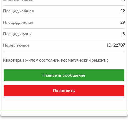
Площадь общая
52
Площадь жилая
29
Продажа:
Площадь кухни
8
1330000
грн.
Номер заявки
ID: 22707
Продажа Квартиры
Квартира в жилом состоянии. косметический ремонт. ;
2
2
комн.
48
м
Александровский р-н
Написать сообщение
Позвонить
Продажа:
1050000
грн.