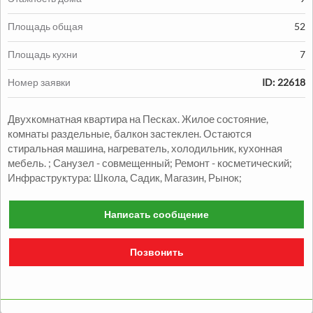
Площадь общая
52
Площадь кухни
7
Продажа:
Номер заявки
ID: 22618
1330000
грн.
Двухкомнатная квартира на Песках. Жилое состояние,
Продажа Квартиры
комнаты раздельные, балкон застеклен. Остаются
стиральная машина, нагреватель, холодильник, кухонная
2
2
комн.
48
м
Александровский р-н
мебель. ; Санузел - совмещенный; Ремонт - косметический;
Инфраструктура: Школа, Садик, Магазин, Рынок;
Написать сообщение
Позвонить
Продажа:
1050000
грн.