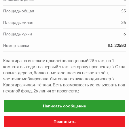
Площадь общая
55
Площадь жилая
36
Продажа:
Площадь кухни
6
1330000
грн.
Номер заявки
ID: 22580
Продажа Квартиры
Квартира на высоком цоколе(полноценный 2й этаж, но 1
2
2
комн.
48
м
Александровский р-н
комната выходит на первый этаж в сторону проспекта). \ Окна
новые- дерево, балкон - металопластик не застеклён,
частично меблирована, бытовая техника, кондиционер. \
Квартира жилая- тёплая. Есть возможность использовать под
нежилой фонд, 2я линия от проспекта.;
Написать сообщение
Продажа:
Позвонить
1050000
грн.