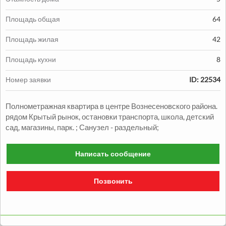
Площадь общая
64
Площадь жилая
42
Продажа:
Площадь кухни
8
1330000
грн.
Номер заявки
ID: 22534
Продажа Квартиры
Полнометражная квартира в центре Вознесеновского района.
2
2
комн.
48
м
Александровский р-н
рядом Крытый рынок, остановки транспорта, школа, детский
сад, магазины, парк. ; Санузел - раздельный;
Написать сообщение
Позвонить
Продажа:
1050000
грн.