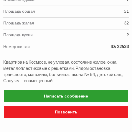
Площадь общая
51
Площадь жилая
32
Продажа:
Площадь кухни
9
1330000
грн.
Номер заявки
ID: 22533
Продажа Квартиры
Квартира на Космосе, не угловая, состояние жилое, окна
2
2
комн.
48
м
Александровский р-н
металлопластиковые с решетками. Рядом остановка
транспорта, магазины, больница, школа № 84, детский сад.;
Санузел - совмещенный;
Написать сообщение
Позвонить
Продажа:
1050000
грн.