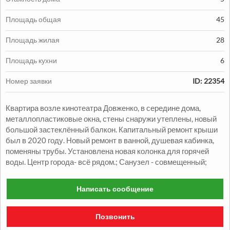
Площадь общая
45
Площадь жилая
28
Продажа:
Площадь кухни
6
1330000
грн.
Номер заявки
ID: 22354
Продажа Квартиры
Квартира возле кинотеатра Довженко, в середине дома,
2
2
комн.
48
м
Александровский р-н
металлопластиковые окна, стены снаружи утеплены, новый
большой застеклённый балкон. Капитальный ремонт крыши
был в 2020 году. Новый ремонт в ванной, душевая кабинка,
поменяны трубы. Установлена новая колонка для горячей
воды. Центр города- всё рядом.; Санузел - совмещенный;
Написать сообщение
Продажа:
Позвонить
1050000
грн.