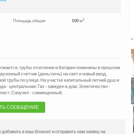
2
Площадь общая
100
м
должается, трубы отопления и батареи поменяны в прошлом
жа Квартиры
Продажа Квартиры
двузонный счетчик (день/ночь) на свет и новый ввод,
ндровский р-н
Александровский р-н
й трубы по улице. На участке капитальный летний душ и
2
2
.
48
м
1330000
3
комн.
57
м
105000
ода - центральная; Газ - заведен в дом; Электичество -
грн.
 лист; Санузел - совмещенный;
ТЬ СООБЩЕНИЕ
добавить в ваш блокнот и отправить нам заявку на