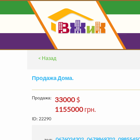
< Назад
0
ВАШ БЛ
Продажа Дома.
О
Продажа:
33000
$
1155000
грн.
ID: 22290
Найдено:
1782
ЗАЯВ'ОК
Без комм
0676024202
0679869702
0985545
тел: