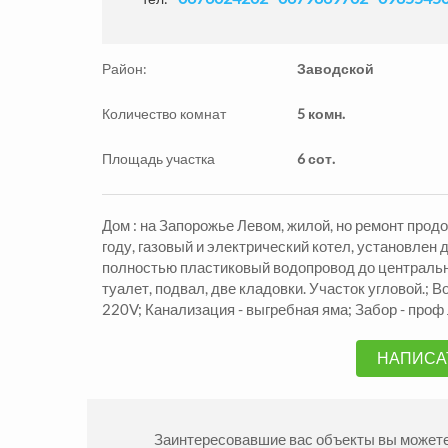
Район:
Заводской
Количество комнат
5 комн.
Площадь участка
6 сот.
Дом : на Запорожье Левом, жилой, но ремонт про
Продажа Квартиры
Прода
году, газовый и электрический котел, установлен 
Александровский р-н
Алекса
полностью пластиковый водопровод до центрально
2
2
комн.
54
м
1890000
2
комн
туалет, подвал, две кладовки. Участок угловой.; В
грн.
220V; Канализация - выгребная яма; Забор - проф
НАПИСА
Заинтересовавшие вас объекты вы можете 