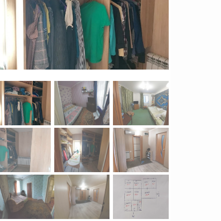
Продажа Квартиры
Вознесеновский р-н
2
0
5
комн.
105
м
2450000
грн.
грн.