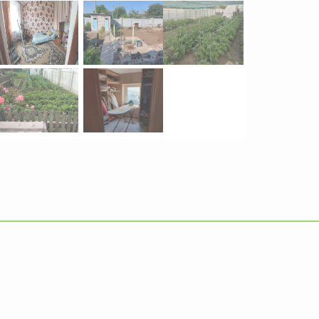
Продажа Квартиры
Вознесеновский р-н
2
0
3
комн.
74
м
1925000
грн.
грн.
Продажа Квартиры
Вознесеновский р-н