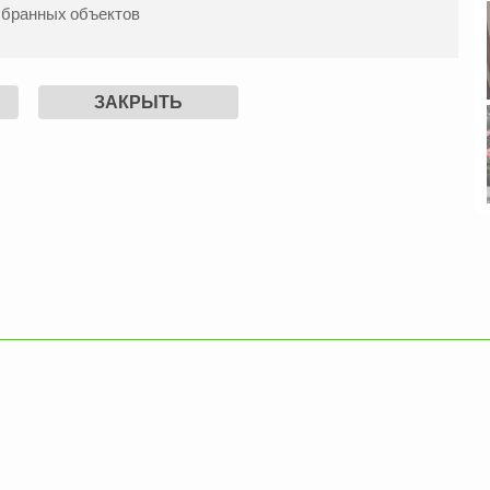
ыбранных объектов
ЗАКРЫТЬ
жа Квартиры
Продажа Квартиры
еновский р-н
Вознесеновский р-н
2
2
.
68
м
1505000
3
комн.
78
м
157500
грн.
жа Квартиры
Продажа Квартиры
еновский р-н
Вознесеновский р-н