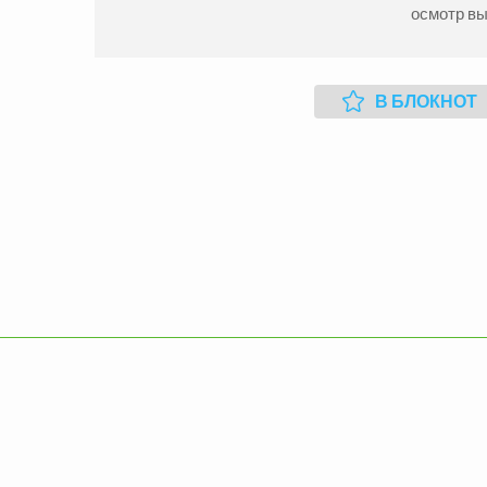
осмотр в
В БЛОКНОТ
Продажа Квартиры
Прода
Вознесеновский р-н
Вознес
2
2
комн.
43
м
1155000
3
комн
грн.
Продажа Квартиры
Прода
Вознесеновский р-н
Вознес