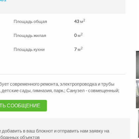
2
Площадь общая
43
м
2
Площадь жилая
0
м
2
Площадь кухни
7
м
жа Квартиры
Продажа Квартиры
ндровский р-н
Александровский р-н
ебует современного ремонта, электропроводка и трубы
2
2
.
48
м
1330000
3
комн.
57
м
105000
грн.
 детские сады, гимназия, парк.; Санузел - совмещенный;
ТЬ СООБЩЕНИЕ
добавить в ваш блокнот и отправить нам заявку на
ыбранных объектов