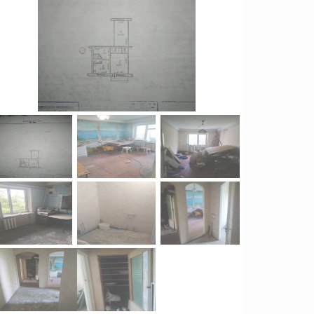
Продажа Квартиры
Вознесеновский р-н
2
0
5
комн.
105
м
2450000
грн.
грн.