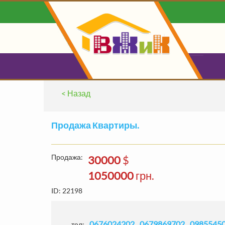
< Назад
0
ВАШ БЛ
Продажа Квартиры.
О
Продажа:
30000
$
1050000
грн.
ID: 22198
Найдено:
1782
ЗАЯВ'ОК
Без комм
0676024202
0679869702
0985545
тел: