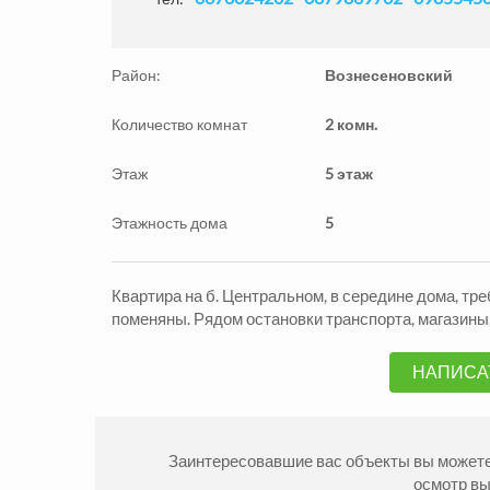
Район:
Вознесеновский
Количество комнат
2 комн.
Этаж
5 этаж
Этажность дома
5
Продажа Квартиры
Прода
Александровский р-н
Алекса
Квартира на б. Центральном, в середине дома, тр
2
2
комн.
54
м
1890000
2
комн
грн.
поменяны. Рядом остановки транспорта, магазины,
НАПИСА
Заинтересовавшие вас объекты вы можете 
осмотр в