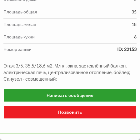
Площадь общая
35
Площадь жилая
18
Продажа:
Площадь кухни
6
1330000
грн.
Номер заявки
ID: 22153
Продажа Квартиры
Этаж 3/5. 35,5/18,6 м2. М/пл. окна, застеклённый балкон,
2
2
комн.
48
м
Александровский р-н
электрическая печь, централизованное отопление, бойлер;
Санузел - совмещенный;
Написать сообщение
Позвонить
Продажа:
1050000
грн.