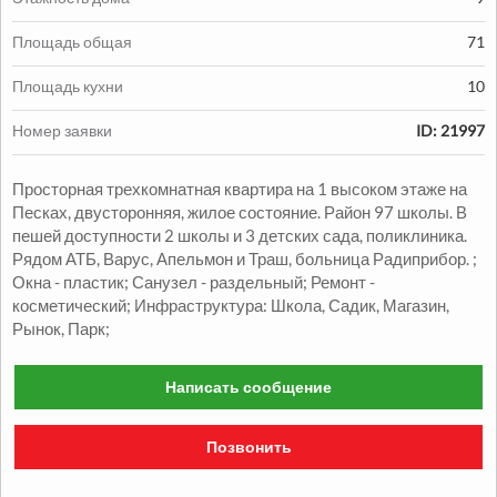
Площадь общая
71
Площадь кухни
10
Продажа:
Номер заявки
ID: 21997
1330000
грн.
Просторная трехкомнатная квартира на 1 высоком этаже на
Продажа Квартиры
Песках, двусторонняя, жилое состояние. Район 97 школы. В
пешей доступности 2 школы и 3 детских сада, поликлиника.
2
2
комн.
48
м
Александровский р-н
Рядом АТБ, Варус, Апельмон и Траш, больница Радиприбор. ;
Окна - пластик; Санузел - раздельный; Ремонт -
косметический; Инфраструктура: Школа, Садик, Магазин,
Рынок, Парк;
Написать сообщение
Позвонить
Продажа:
1050000
грн.