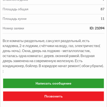
Площадь общая
87
Площадь кухни
11
Продажа:
Номер заявки
ID: 21094
1330000
грн.
Все комнаты раздельные, сан.узел раздельный, есть
Продажа Квартиры
кладовка, 2-е лоджии, счётчики на воду, газ, электричество(
день-ночь). Окна, дверь на лоджию - металлопластик,
2
2
комн.
48
м
Александровский р-н
осталась одна комната с дерев. оконной рамой. Входная
дверь заменена на современную железную. Есть
кондиционер, бойлер. В коридоре начат ремонт( обои убрали).
;
Написать сообщение
Позвонить
Продажа:
1050000
грн.