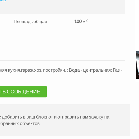
2
Площадь общая
100
м
я кухня,гараж,хоз. постройки. ; Вода - центральная; Газ -
жа Квартиры
Продажа Квартиры
ндровский р-н
Александровский р-н
2
2
.
48
м
1330000
3
комн.
57
м
105000
грн.
ТЬ СООБЩЕНИЕ
добавить в ваш блокнот и отправить нам заявку на
ыбранных объектов