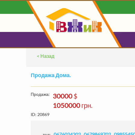
< Назад
0
ВАШ БЛ
Продажа Дома.
О
Продажа:
30000
$
1050000
грн.
ID: 20869
Найдено:
1782
ЗАЯВ'ОК
Без комм
0676024202
0679869702
0985545
тел: