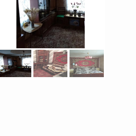
Продажа Квартиры
Вознесеновский р-н
2
0
5
комн.
105
м
2450000
грн.
грн.