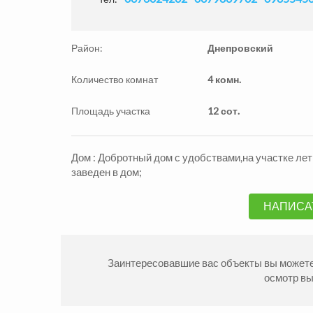
Район:
Днепровский
Количество комнат
4 комн.
Площадь участка
12 сот.
Дом : Добротный дом с удобствами,на участке летня
Продажа Квартиры
Прода
заведен в дом;
Александровский р-н
Алекса
2
2
комн.
54
м
1890000
2
комн
грн.
НАПИСА
Заинтересовавшие вас объекты вы можете 
осмотр в