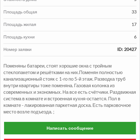
Площадь общая
33
Площадь жилая
17
Продажа:
Площадь кухни
6
1330000
грн.
Номер заявки
ID: 20427
Продажа Квартиры
Поменяны батареи, стоят хорошие окна с тройным
2
2
комн.
48
м
Александровский р-н
стеклопакетом и решётками на них.Поменян полностью
канализационный стояк с 1-го по 5-й этаж. Разводка труб
внутри квартиры тоже поменяна. Газовая колонка из
современных и экономных. На все есть счётчики. Раздвижная
система в комнате и встроенная кухня-остается. Пол в
комнате - лакированная паркетная доска. Есть парковочное
место возле подъезда. ;
Написать сообщение
Продажа:
1050000
грн.