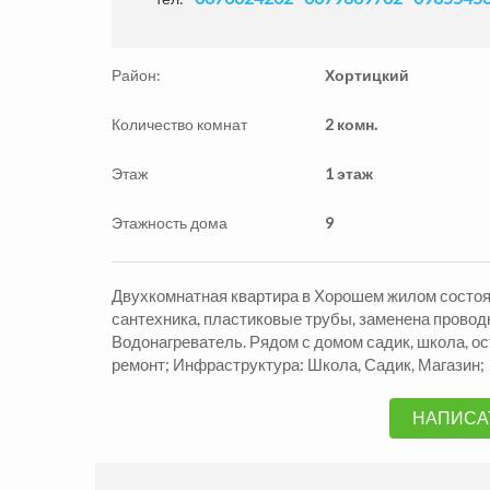
Район:
Хортицкий
Количество комнат
2 комн.
Этаж
1 этаж
Этажность дома
9
Продажа Квартиры
Прода
Александровский р-н
Алекса
Двухкомнатная квартира в Хорошем жилом состоя
2
2
комн.
54
м
1890000
2
комн
грн.
сантехника, пластиковые трубы, заменена провод
Водонагреватель. Рядом с домом садик, школа, ост
ремонт; Инфраструктура: Школа, Садик, Магазин;
НАПИСА