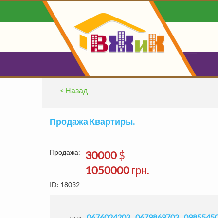
< Назад
0
ВАШ БЛ
Продажа Квартиры.
О
Продажа:
30000
$
1050000
грн.
ID: 18032
Найдено:
1782
ЗАЯВ'ОК
Без комм
0676024202
0679869702
0985545
тел: