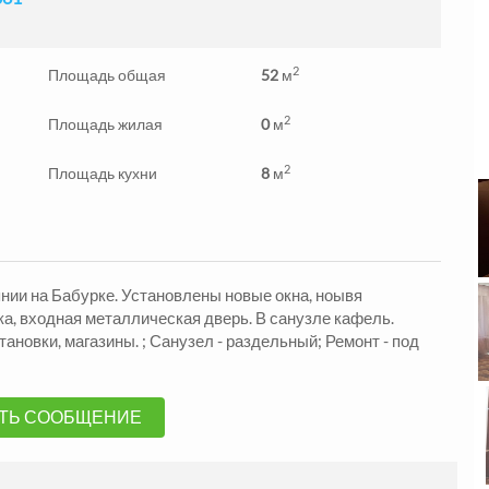
2
Площадь общая
52
м
2
Площадь жилая
0
м
2
Площадь кухни
8
м
жа Квартиры
Продажа Квартиры
ндровский р-н
Александровский р-н
нии на Бабурке. Установлены новые окна, ноывя
2
2
.
48
м
1330000
3
комн.
57
м
105000
грн.
ка, входная металлическая дверь. В санузле кафель.
ановки, магазины. ; Санузел - раздельный; Ремонт - под
ТЬ СООБЩЕНИЕ