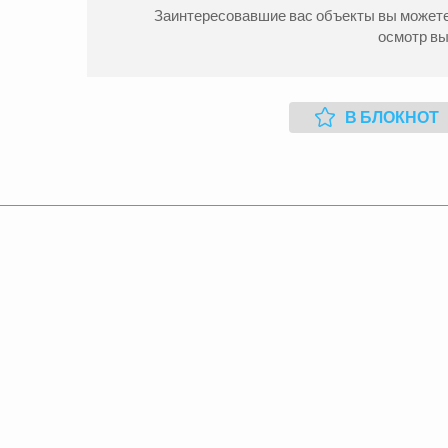
Заинтересовавшие вас объекты вы можете 
осмотр в
Продажа Квартиры
Прода
В БЛОКНОТ
Вознесеновский р-н
Вознес
2
2
комн.
43
м
1155000
3
комн
грн.
Продажа Квартиры
Прода
Вознесеновский р-н
Вознес