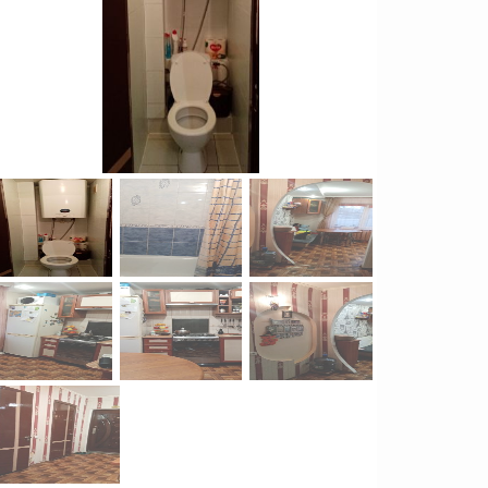
Продажа Квартиры
Вознесеновский р-н
2
0
5
комн.
105
м
2450000
грн.
грн.