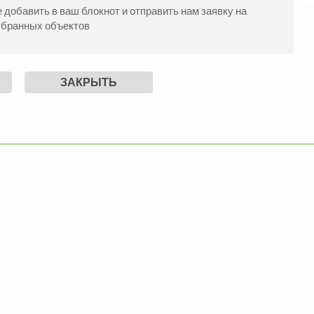
добавить в ваш блокнот и отправить нам заявку на
ыбранных объектов
жа Квартиры
Продажа Квартиры
ЗАКРЫТЬ
еновский р-н
Вознесеновский р-н
2
2
.
68
м
1505000
3
комн.
78
м
157500
грн.
жа Квартиры
Продажа Квартиры
еновский р-н
Вознесеновский р-н