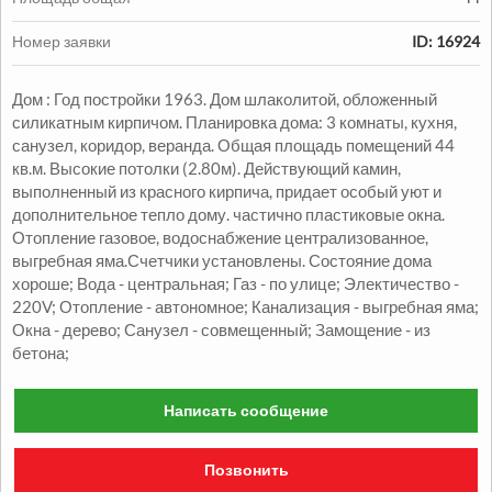
Номер заявки
ID: 16924
Дом : Год постройки 1963. Дом шлаколитой, обложенный
силикатным кирпичом. Планировка дома: 3 комнаты, кухня,
Продажа:
санузел, коридор, веранда. Общая площадь помещений 44
1330000
грн.
кв.м. Высокие потолки (2.80м). Действующий камин,
Продажа Квартиры
выполненный из красного кирпича, придает особый уют и
дополнительное тепло дому. частично пластиковые окна.
Отопление газовое, водоснабжение централизованное,
2
2
комн.
48
м
Александровский р-н
выгребная яма.Счетчики установлены. Состояние дома
хороше; Вода - центральная; Газ - по улице; Электичество -
220V; Отопление - автономное; Канализация - выгребная яма;
Окна - дерево; Санузел - совмещенный; Замощение - из
бетона;
Написать сообщение
Продажа:
Позвонить
1050000
грн.