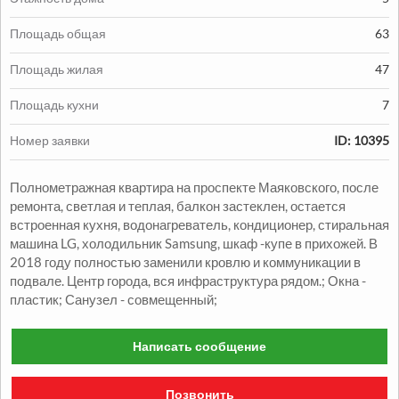
Площадь общая
63
Площадь жилая
47
Продажа:
Площадь кухни
7
1330000
грн.
Номер заявки
ID: 10395
Продажа Квартиры
Полнометражная квартира на проспекте Маяковского, после
2
2
комн.
48
м
Александровский р-н
ремонта, светлая и теплая, балкон застеклен, остается
встроенная кухня, водонагреватель, кондиционер, стиральная
машина LG, холодильник Samsung, шкаф -купе в прихожей. В
2018 году полностью заменили кровлю и коммуникации в
подвале. Центр города, вся инфраструктура рядом.; Окна -
пластик; Санузел - совмещенный;
Написать сообщение
Продажа:
1050000
грн.
Позвонить