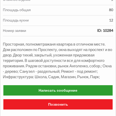
Площадь общая
80
Площадь кухни
12
Продажа:
Номер заявки
ID: 10284
1330000
грн.
Просторная, полнометражаня квартира в отличном месте.
Продажа Квартиры
Дом расположен по Проспекту, окна выходят на проспект и во
двор. Двор тихий, закрытый, ухоженная придомовая
2
2
комн.
48
м
Александровский р-н
территория. В шаговой доступности все для комфортного
проживания. Рядом остановки, рынок Анголенко, собор.; Окна
- дерево; Санузел - раздельный; Ремонт - под ремонт;
Инфраструктура: Школа, Садик, Магазин, Рынок, Парк;
Написать сообщение
Позвонить
Продажа:
1050000
грн.